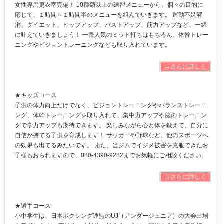
女性専用更衣室完備！ 10種類以上の練習メニューから、個々の目的に
応じて、１時間～１時間半のメニューを組んでいきます。 運動不足解
消、ダイエット、ヒップアップ、バストアップ、筋力アップなど、一緒
に叶えていきましょう！ 一番人気のミット打ちはもちろん、体幹トレー
ニングやビジョントレーニングなども取り入れています。
→さらに詳しく
★キッズコース
子供の体力向上だけでなく、ビジョントレーニングやバランストレーニ
ング、体幹トレーニングを取り入れて、集中力アップや脳のトレーニン
グで学力アップも期待できます。 楽しみながら心と体を鍛えて、自分に
自信が持てる子供を育成します！ サッカーや野球など、他のスポーツへ
の効果も出てるみたいです。 また、当ジムでイジメ被害を克服できたお
子様もおられますので、080-4390-9282までお気軽にご相談ください。
→さらに詳しく
★選手コース
小中学生は、日本ボクシング連盟のUJ（アンダージュニア）の大会出場