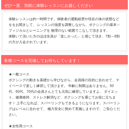
ぜひ一度、気軽に体験レッスンにお越しください
体験レッスンは約一時間です。体験者の運動経歴や現在の体の状態など
ををお聞きして、 レッスンの強度を調整しながら、ボクシングの基本～
フィジカルとレーニングを 無理のない範囲でこなして頂きます。
体験いて頂いた方のほぼ全員が「楽しかった」と感じて頂き、7割～8割
の方が入会されています。
各種コースを完備してお待ちしています！
★一般コース
ボクシングの動きを基礎から学びながら、会員様の目的に合わせて、マ
イペースで楽しく練習して頂けます。 年齢に制限はありません。50
代、60代、70代の会員さんとても元気に練習していますよ。 ダイエッ
ト、健康維持、ストレス解消など、ボクシングを通じてお役に立ちま
す！ 上手になれば、スパーリングもできるようになります。スパーリン
グはレベルに合わせて、 極力安全に努めて実施しますので、ご安心くだ
さい。
★女性用コース