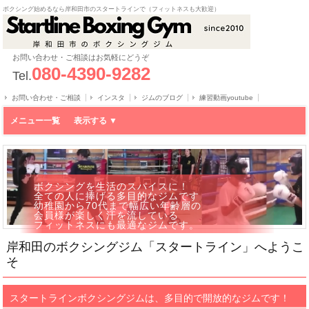
ボクシング始めるなら岸和田市のスタートラインで（フィットネスも大歓迎）
お問い合わせ・ご相談はお気軽にどうぞ
080-4390-9282
Tel.
お問い合わせ・ご相談
インスタ
ジムのブログ
練習動画youtube
メニュー一覧
ボクシングを生活のスパイスに！
全ての人に捧げる多目的なジムです
幼稚園から70代まで幅広い年齢層の
会員様が楽しく汗を流している
フィットネスにも最適なジムです。
岸和田のボクシングジム「スタートライン」へようこ
そ
スタートラインボクシングジムは、多目的で開放的なジムです！