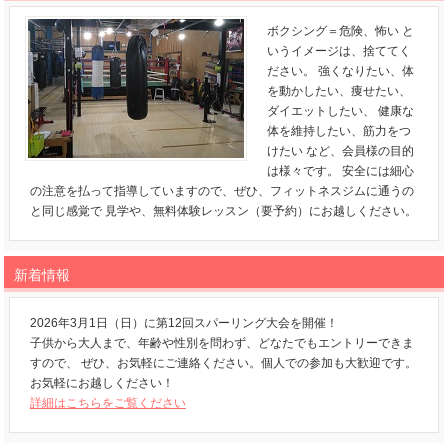
ボクシング＝危険、怖い と
いうイメージは、捨ててく
ださい。 強くなりたい、体
を動かしたい、痩せたい、
ダイエットしたい、 健康な
体を維持したい、筋力をつ
けたい など、会員様の目的
は様々です。 安全には細心
の注意を払って指導していますので、ぜひ、フィットネスジムに通うの
と同じ感覚で 見学や、無料体験レッスン（要予約）にお越しください。
新着情報
2026年3月1日（日）に第12回スパーリング大会を開催！
子供から大人まで、年齢や性別を問わず、どなたでもエントリーできま
すので、 ぜひ、お気軽にご連絡ください。個人での参加も大歓迎です。
お気軽にお越しください！
詳細はこちらをご覧ください