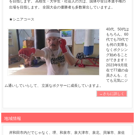
を目指します。 高校生・大学生・社会人の方は、国体や全日本選手権の
出場を目指します。 全国大会の優勝者も多数輩出していますよ。
★シニアコース
40代、50代は
もちろん、60
代でも70代で
も何の支障も
なくボクシン
グ始めること
ができます！
2023年9月現
在で77歳の会
員さんも、と
ても元気にジ
ム通いしていらして、 立派なボクサーに成長していますよ。
→さらに詳しく
地域情報
岸和田市内だでじゃなく、堺、和泉市、泉大津市、泉北、貝塚市、泉佐